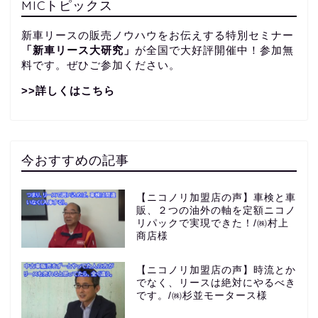
MICトピックス
新車リースの販売ノウハウをお伝えする特別セミナー
「新車リース大研究」
が全国で大好評開催中！参加無
料です。ぜひご参加ください。
>>詳しくはこちら
今おすすめの記事
【ニコノリ加盟店の声】車検と車
販、２つの油外の軸を定額ニコノ
リパックで実現できた！/㈱村上
商店様
【ニコノリ加盟店の声】時流とか
でなく、リースは絶対にやるべき
です。/㈱杉並モータース様