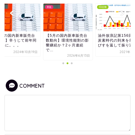
車販
SS全般
9月の国内新車販売台
【5月の国内新車販売台
油外放浪記第156回
動向】辛うじて前年同
数動向】環境性能割の影
炭素時代の到来を前
並みに。。。
響継続か？2ヶ月連続
びすを返して振り返
で...
2024年10月19日
2021年1
2026年6月13日
COMMENT