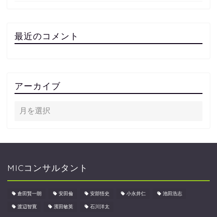
最近のコメント
アーカイブ
MICコンサルタント
倉田賢一朗
安田倫
安部悟史
小永井仁
池田浩志
渡辺智寛
濱田敏英
石川洋太